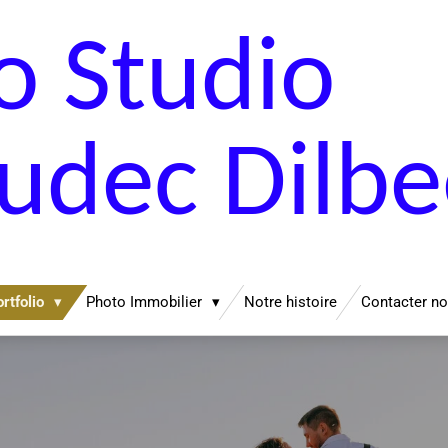
o Studio
dec Dilbe
rtfolio
Photo Immobilier
Notre histoire
Contacter n