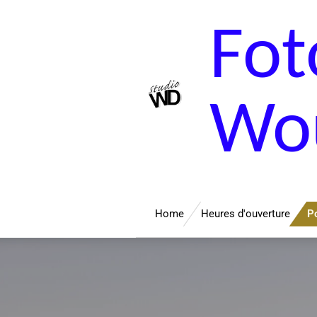
Passer
Fot
au
contenu
principal
Wou
Home
Heures d'ouverture
Po