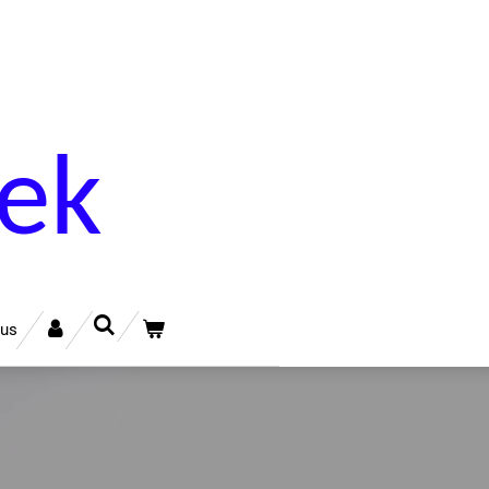
ek
ous